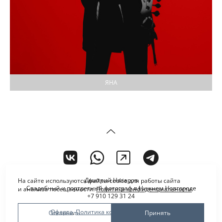
ЯНА
Дмитрий Назаров
На сайте используются файлы cookie для работы сайта
Свадебный и портретный фотограф в Нижнем Новгороде
и анализа посещаемости.
Политика конфиденциальности
+7 910 129 31 24
Оферта
,
Политика конфиденциальности
Отклонить
Принять