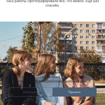
часа работы сфотографировали все, что можно. Еще раз
спасибо.
На сайте используются файлы cookie для работы сайта
и анализа посещаемости.
Политика конфиденциальности
Отклонить
Принять